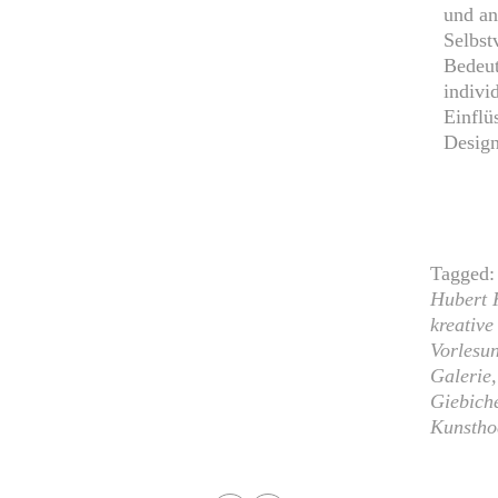
und an
Selbst
Bedeut
indivi
Einflüs
Design
Tagged:
Hubert K
kreative
Vorlesu
Galerie
Giebich
Kunstho