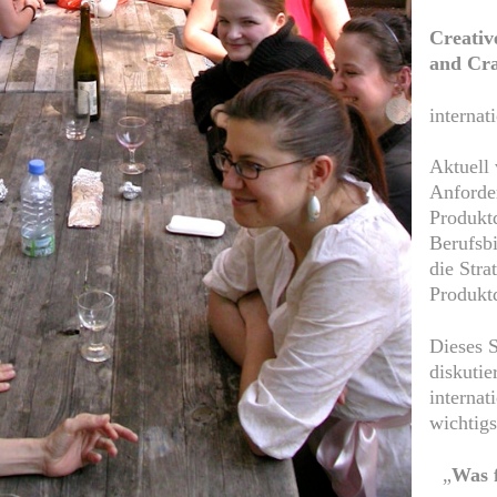
Creativ
and Cra
internat
Aktuell 
Anforde
Produktd
Berufsbi
die Stra
Produkt
Dieses 
diskutie
internat
wichtigs
„
Was f