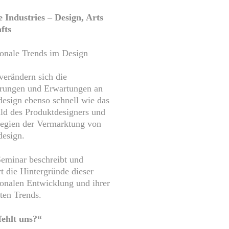
e Industries – Design, Arts
fts
ionale Trends im Design
verändern sich die
rungen und Erwartungen an
esign ebenso schnell wie das
ld des Produktdesigners und
tegien der Vermarktung von
design.
Seminar beschreibt und
rt die Hintergründe dieser
ionalen Entwicklung und ihrer
ten Trends.
ehlt uns?“