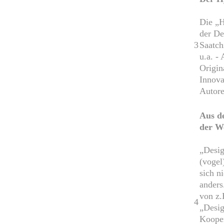
Die „H
der De
3
Saatch
u.a. - 
Origin
Innova
Autore
Aus d
der W
„Desig
(vogel
sich n
anders
von z.
4
„Desig
Kooper