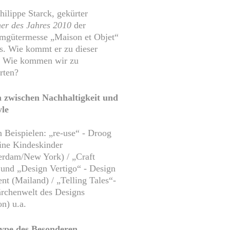
Philippe Starck, gekürter
er des Jahres 2010
der
mgütermesse „Maison et Objet“
is. Wie kommt er zu dieser
? Wie kommen wir zu
rten?
 zwischen Nachhaltigkeit und
yle
 Beispielen: „re-use“ - Droog
ine Kindeskinder
rdam/New York) / „Craft
und „Design Vertigo“ - Design
ent (Mailand) / „Telling Tales“-
rchenwelt des Designs
n) u.a.
ype des Besonderen