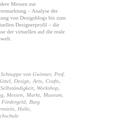
dere Messen zur
vermarktung – Analyse der
ung von Designblogs bis zum
duellen Designerprofil – die
se der virtuellen auf die reale
welt.
Schnuppe von Gwinner
Prof.
ittel
Design
Arts
Crafts
 Selbständigkeit
Workshop
ng
Messen
Markt
Museum
Fördergeld
Burg
enstein
Halle
chschule