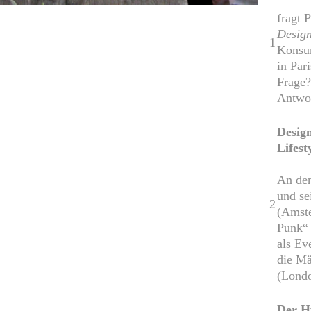
fragt 
Design
1
Konsu
in Par
Frage
Antwo
Design
Lifest
An den
und se
2
(Amste
Punk“ 
als Ev
die Mä
(Londo
Der H