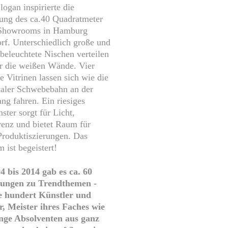
logan inspirierte die
tung des ca.40 Quadratmeter
Showrooms in Hamburg
rf. Unterschiedlich große und
 beleuchtete Nischen verteilen
er die weißen Wände. Vier
 Vitrinen lassen sich wie die
aler Schwebebahn an der
ng fahren. Ein riesiges
ster sorgt für Licht,
renz und bietet Raum für
Produktiszierungen. Das
 ist begeistert!
4 bis 2014 gab es ca. 60
lungen zu Trendthemen -
 hundert Künstler und
r, Meister ihres Faches wie
nge Absolventen aus ganz