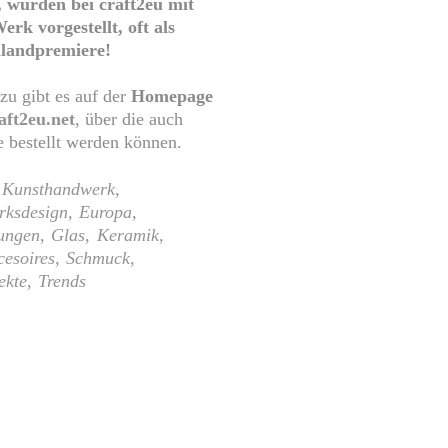
 wurden bei craft2eu mit
rk vorgestellt, oft als
landpremiere!
zu gibt es auf der
Homepage
ft2eu.net
, über die auch
 bestellt werden können.
Kunsthandwerk
ksdesign
Europa
lungen
Glas
Keramik
esoires
Schmuck
ekte
Trends