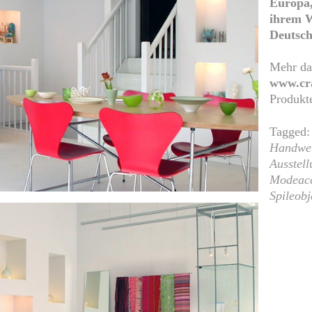
Europa,
ihrem We
Deutsch
Mehr da
www.cra
Produkte
Tagged:
Handwer
Ausstel
Modeacc
Spileobj