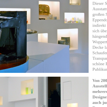
Dieser S
Ausstat
großen 
Eppendo
indirekt
sich üb
hängende
Wuppert
Decke la
Schaufen
Transpa
schöne 
Publikum
Von 200
Ausstel
mehrere
Designe
auch ju